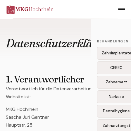
MKG
Hochrhein
Datenschutzerklärung
BEHANDLUNGEN
Zahnimplantat
CEREC
1. Verantwortlicher
Zahnersatz
Verantwortlich für die Datenverarbeitung auf dieser
Website ist:
Narkose
MKG Hochrhein
Dentalhygiene
Sascha Juri Gentner
Hauptstr. 25
Zahnarztangst