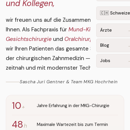
und Kollegen,
🇨🇭 Schweize
wir freuen uns auf die Zusammenarbeit mit
Ihnen. Als Fachpraxis für
Mund-Kiefer-
Ärzte
Gesichtschirurgie
und
Oralchirurgie
bieten
Blog
wir Ihren Patienten das gesamte Spektrum
der chirurgischen Zahnmedizin — kompetent,
Jobs
zeitnah und mit modernster Technik.
Sascha Juri Gentner & Team MKG Hochrhein
10
Jahre Erfahrung in der MKG-Chirurgie
+
48
Maximale Wartezeit bis zum Termin
h