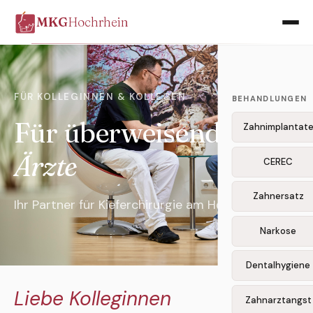
MKG
Hochrhein
FÜR KOLLEGINNEN & KOLLEGEN
BEHANDLUNGEN
Für überweisende
Zahnimplantat
Ärzte
CEREC
Zahnersatz
Ihr Partner für Kieferchirurgie am Hochrhein
Narkose
Dentalhygiene
Liebe Kolleginnen
Zahnarztangst