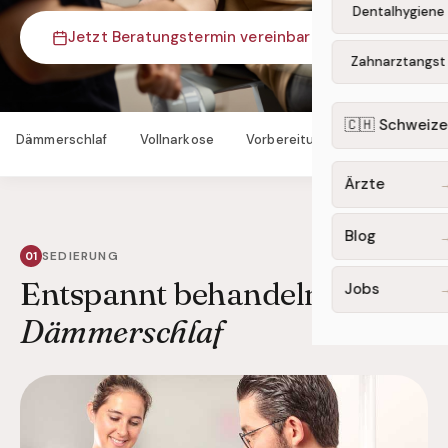
Dentalhygiene
Jetzt Beratungstermin vereinbaren
Zahnarztangst
🇨🇭 Schweize
Dämmerschlaf
Vollnarkose
Vorbereitung
FAQ
Kon
Ärzte
Blog
SEDIERUNG
Entspannt behandeln im
Jobs
Dämmerschlaf